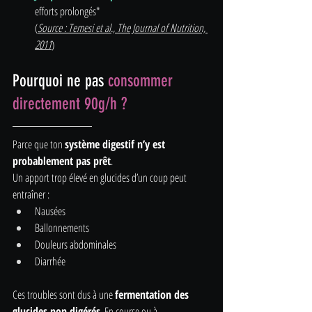
efforts prolongés* 
(
Source : Temesi et al., The Journal of Nutrition, 
2011
)
Pourquoi ne pas 
consommer 
directement 90g/h ?
Parce que ton 
système digestif n’y est 
probablement pas prêt
.
Un apport trop élevé en glucides d’un coup peut 
entraîner :
Nausées
Ballonnements
Douleurs abdominales
Diarrhée
Ces troubles sont dus à une 
fermentation des 
glucides non digérés
. En course ou à 