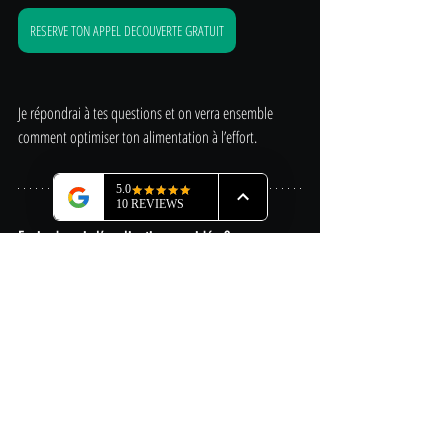
RESERVE TON APPEL DECOUVERTE GRATUIT
Je répondrai à tes questions et on verra ensemble 
comment optimiser ton alimentation à l’effort.
Envie de voir l’explication en vidéo ?
Tu peux retrouver ce sujet expliqué en format court et 
dynamique dans ce 
reel Instagram
 :
Voir la vidéo ici
En résumé :
Viser 
60 à 90g de glucides/h
 permet :
D’
améliorer tes performances
D’
éviter la panne d’énergie