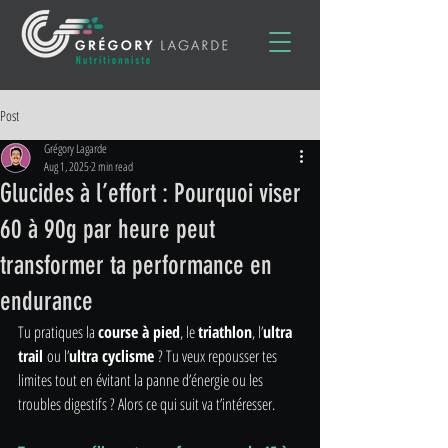
Post
Grégory Lagarde
Aug 1, 2025
2 min read
Glucides à l’effort : Pourquoi viser
60 à 90g par heure peut
transformer ta performance en
endurance
Tu pratiques la 
course à pied
, le 
triathlon
, l’
ultra 
trail
 ou l’
ultra cyclisme
 ? Tu veux repousser tes 
limites tout en évitant la panne d’énergie ou les 
troubles digestifs ? Alors ce qui suit va t’intéresser.