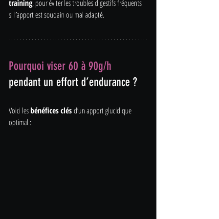
training
, pour éviter les troubles digestifs fréquents 
si l’apport est soudain ou mal adapté.
Pourquoi viser 60 à 90g/h
pendant un effort d’endurance ?
Voici les 
bénéfices clés
 d’un apport glucidique 
optimal :