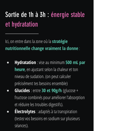
Sortie de 1h à 3h : 
énergie stable 
et hydratation
Ici, on entre dans la zone où la 
stratégie 
nutritionnelle change vraiment la donne
 :
Hydratation
 : vise au minimum
500 mL par 
heure
, en ajustant selon la chaleur et ton 
niveau de sudation. (on peut calculer 
précisément tes besoins ensemble)
Glucides
 : entre 
30 et 90g/h
(glucose + 
fructose combinés pour améliorer l’absorption 
et réduire les troubles digestifs).
Électrolytes
 : adaptés à ta transpiration 
(testez vos besoins en sodium sur plusieurs 
séances).